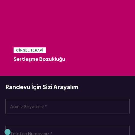
CINSEL TERAPI
Sertleşme Bozukluğu
Randevu İçin Sizi Arayalım
YALNIZ HISSETTIĞINIZDE, BIR PROFESYONEL