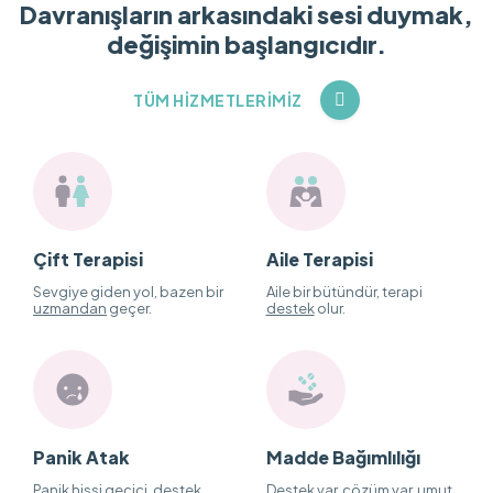
Davranışların arkasındaki sesi duymak,
değişimin başlangıcıdır.
TÜM HIZMETLERIMIZ
Çift Terapisi
Aile Terapisi
Sevgiye giden yol, bazen bir
Aile bir bütündür, terapi
uzmandan
geçer.
destek
olur.
Panik Atak
Madde Bağımlılığı
Panik hissi geçici,
destek
Destek
var, çözüm var, umut