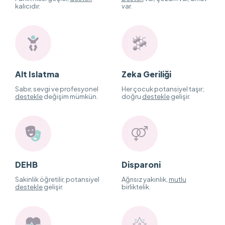
kalıcıdır.
var.
Alt Islatma
Zeka Geriliği
Sabır, sevgi ve profesyonel
Her çocuk potansiyel taşır;
destekle
değişim mümkün.
doğru
destekle
gelişir.
DEHB
Disparoni
Sakinlik öğretilir, potansiyel
Ağrısız yakınlık,
mutlu
destekle
gelişir.
birliktelik.