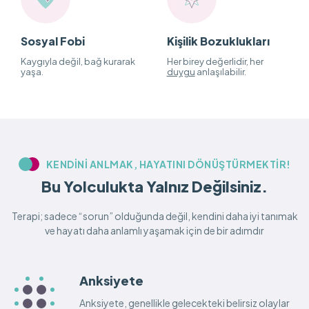
Sosyal Fobi
Kişilik Bozuklukları
Kaygıyla değil, bağ kurarak
Her birey değerlidir, her
yaşa.
duygu
anlaşılabilir.
KENDINI ANLMAK, HAYATINI DÖNÜŞTÜRMEKTIR!
Bu Yolculukta Yalnız Değilsiniz.
Terapi; sadece “sorun” olduğunda değil, kendini daha iyi tanımak
ve hayatı daha anlamlı yaşamak için de bir adımdır
Anksiyete
Anksiyete, genellikle gelecekteki belirsiz olaylar