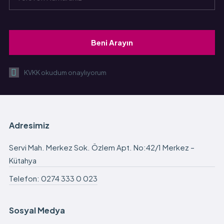
YANINIZDA.
Bizi arayın
0274 333 0
:
023
KVKK okudum onaylıyorum
Adresimiz
Servi Mah. Merkez Sok. Özlem Apt. No:42/1 Merkez –
Kütahya
Telefon: 0274 333 0 023
Sosyal Medya