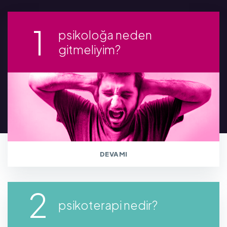
psikoloğa neden
gitmeliyim?
DEVAMI
psikoterapi nedir?